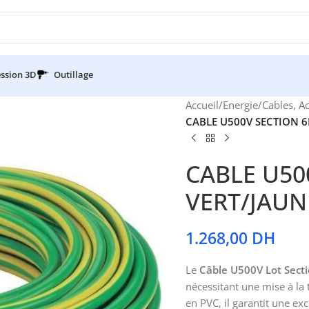
ssion 3D
Outillage
Accueil
/
Energie
/
Cables, A
CABLE U500V SECTION 
CABLE U50
VERT/JAUN
1.268,00
DH
Le
Câble U500V Lot Sect
nécessitant une mise à la t
en PVC, il garantit une ex