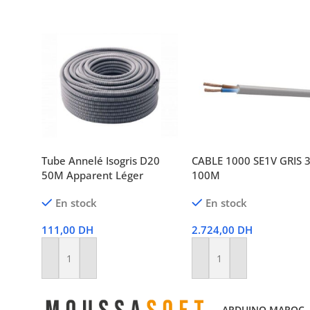
Tube Annelé Isogris D20
CABLE 1000 SE1V GRIS 
50M Apparent Léger
100M
En stock
En stock
111,00
DH
2.724,00
DH
Ajouter Au Panier
Ajouter Au Panier
ARDUINO MAROC