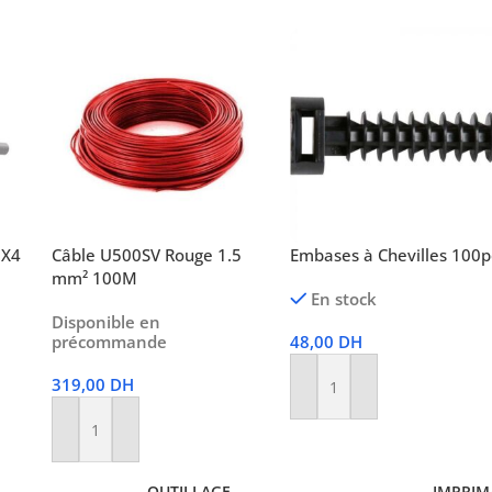
3X4
Câble U500SV Rouge 1.5
Embases à Chevilles 100p
mm² 100M
En stock
Disponible en
précommande
48,00
DH
319,00
DH
Ajouter Au Panier
Ajouter Au Panier
OUTILLAGE
IMPRIM