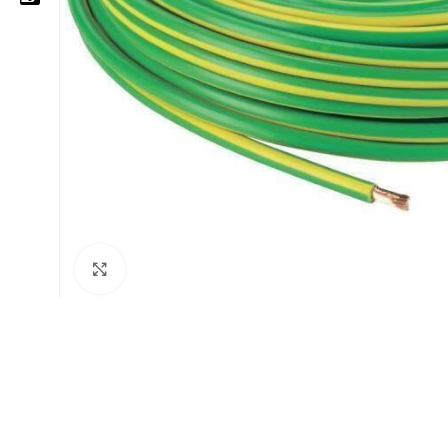
05 25 62 62 25
06 14 20 87 86
contact@moussasoft.com
moussasoft.diy
moussasoft
Cliquez pour agrandir