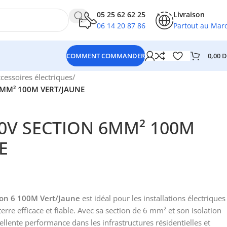
05 25 62 62 25
Livraison
06 14 20 87 86
Partout au Mar
0,00
D
COMMENT COMMANDER
ccessoires électriques
/
6MM² 100M VERT/JAUNE
0V SECTION 6MM² 100M
E
ion 6 100M Vert/Jaune
est idéal pour les installations électriques
erre efficace et fiable. Avec sa section de 6 mm² et son isolation
cellente performance dans les infrastructures résidentielles et