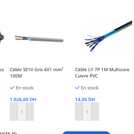
cs
Câble SE1V Gris 4X1 mm²
Câble LY 7P 1M Multicore
100M
Cuivre PVC
En stock
En stock
1.026,00
DH
14,00
DH
Ajouter Au Panier
Ajouter Au Panier
ANTE 3D