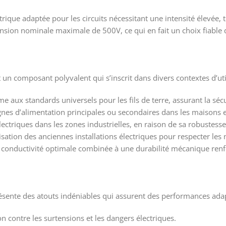
trique adaptée pour les circuits nécessitant une intensité élevée, 
tension nominale maximale de 500V, ce qui en fait un choix fiable
 un composant polyvalent qui s’inscrit dans divers contextes d’uti
aux standards universels pour les fils de terre, assurant la sécur
lignes d’alimentation principales ou secondaires dans les maisons e
ectriques dans les zones industrielles, en raison de sa robustesse 
isation des anciennes installations électriques pour respecter l
e conductivité optimale combinée à une durabilité mécanique renfo
sente des atouts indéniables qui assurent des performances adap
n contre les surtensions et les dangers électriques.