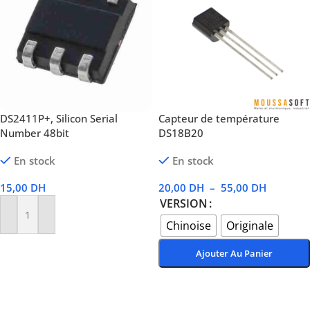
DS2411P+, Silicon Serial
Capteur de température
Number 48bit
DS18B20
En stock
En stock
15,00
DH
20,00
DH
–
55,00
DH
VERSION
Ajouter Au Panier
Chinoise
Originale
Ajouter Au Panier
Choix Des Options