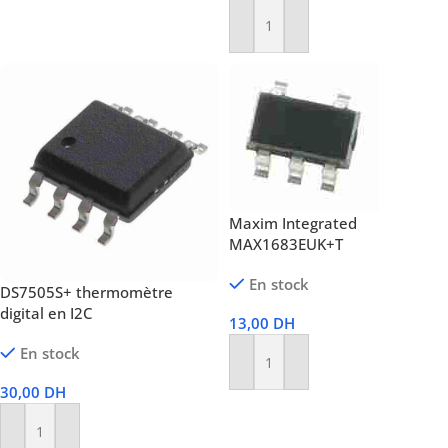
Lire La Suite
Ajouter Au Panier
Maxim Integrated
MAX1683EUK+T
En stock
DS7505S+ thermomètre
digital en I2C
13,00
DH
En stock
Ajouter Au Panier
30,00
DH
Ajouter Au Panier