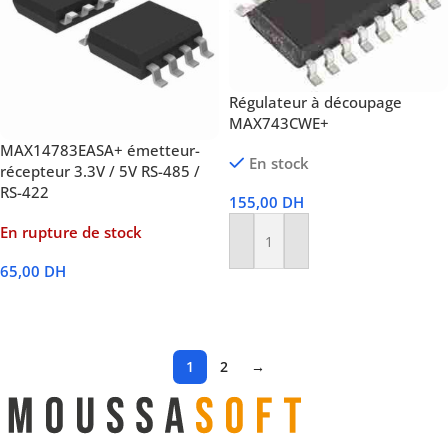
Régulateur à découpage
MAX743CWE+
MAX14783EASA+ émetteur-
En stock
récepteur 3.3V / 5V RS-485 /
RS-422
155,00
DH
En rupture de stock
Ajouter Au Panier
65,00
DH
Lire La Suite
1
2
→