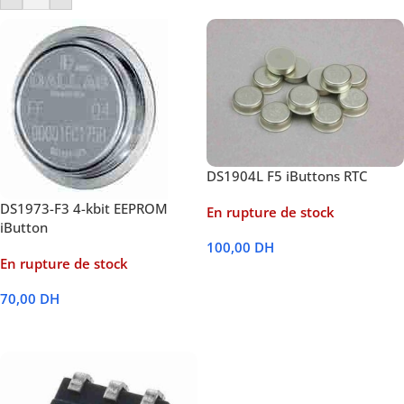
DS1904L F5 iButtons RTC
DS1973-F3 4-kbit EEPROM
En rupture de stock
iButton
100,00
DH
En rupture de stock
Lire La Suite
70,00
DH
Lire La Suite