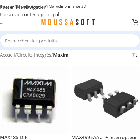
Arduino Maroc
Raspberry PI Maroc
Imprimante 3D
Passer à la navigation
Passer au contenu principal
Accueil
/
Circuits intégrés
/
Maxim
MAX485 DIP
MAX4995AAUT+ Interrupteur