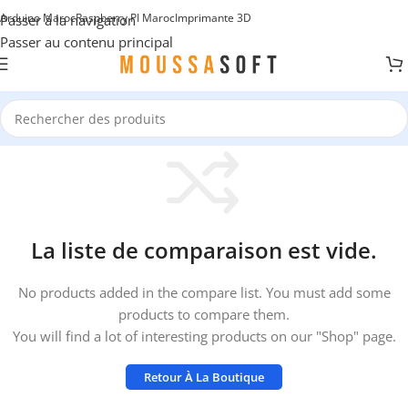
Arduino Maroc
Raspberry PI Maroc
Imprimante 3D
Passer à la navigation
Passer au contenu principal
La liste de comparaison est vide.
No products added in the compare list. You must add some
products to compare them.
You will find a lot of interesting products on our "Shop" page.
Retour À La Boutique