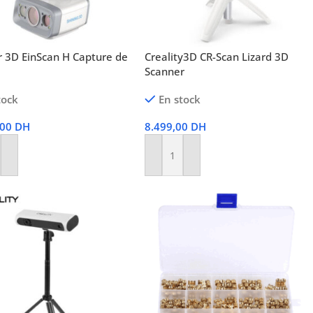
 3D EinScan H Capture de
Creality3D CR-Scan Lizard 3D
Scanner
tock
En stock
,00
DH
8.499,00
DH
r Au Panier
Ajouter Au Panier