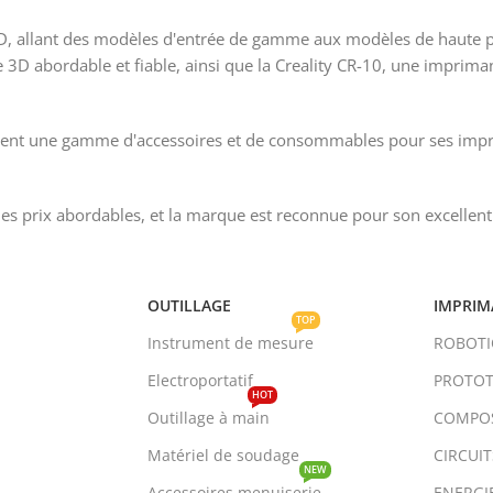
 allant des modèles d'entrée de gamme aux modèles de haute pe
 3D abordable et fiable, ainsi que la Creality CR-10, une imprim
ent une gamme d'accessoires et de consommables pour ses imprim
 des prix abordables, et la marque est reconnue pour son excellen
OUTILLAGE
IMPRIM
TOP
Instrument de mesure
ROBOT
Electroportatif
PROTOT
HOT
Outillage à main
COMPO
Matériel de soudage
CIRCUI
NEW
Accessoires menuiserie
ENERGI