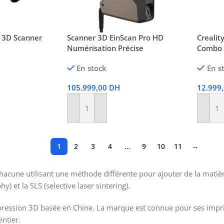
 3D Scanner
Scanner 3D EinScan Pro HD
Crealit
Numérisation Précise
Combo
En stock
En s
105.999,00
DH
12.999
Ajouter Au Panier
Ajoute
1
2
3
4
…
9
10
11
→
hacune utilisant une méthode différente pour ajouter de la matièr
) et la SLS (selective laser sintering).
pression 3D basée en Chine. La marque est connue pour ses impri
ntier.