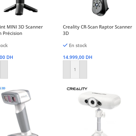
int MINI 3D Scanner
Creality CR-Scan Raptor Scanner
 Précision
3D
tock
En stock
,00
DH
14.999,00
DH
r Au Panier
Ajouter Au Panier