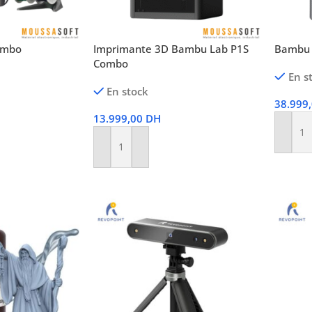
ombo
Imprimante 3D Bambu Lab P1S
Bambu 
Combo
En s
En stock
38.999
13.999,00
DH
Ajoute
Ajouter Au Panier