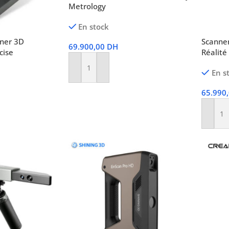
Metrology
En stock
ner 3D
Scanner
69.900,00
DH
cise
Réalité
En s
Ajouter Au Panier
65.990
Ajoute