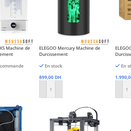
XS Machine de
ELEGOO Mercury Machine de
ELEGOO
sement
Durcissement
Durcis
récommande
En stock
En s
899,00
DH
1.990,
Ajouter Au Panier
Ajoute