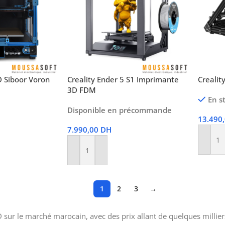
D Siboor Voron
Creality Ender 5 S1 Imprimante
Crealit
3D FDM
En s
Disponible en précommande
13.490
7.990,00
DH
Ajoute
Ajouter Au Panier
1
2
3
→
 sur le marché marocain, avec des prix allant de quelques millie