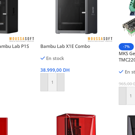
ambu Lab P1S
Bambu Lab X1E Combo
-7%
MKS Gen
En stock
TMC22
38.999,00
DH
En s
965,00
Ajouter Au Panier
Ajoute