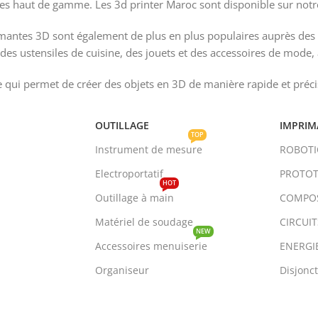
es haut de gamme. Les 3d printer Maroc sont disponible sur notr
primantes 3D sont également de plus en plus populaires auprès des 
es ustensiles de cuisine, des jouets et des accessoires de mode, ai
e qui permet de créer des objets en 3D de manière rapide et préci
OUTILLAGE
IMPRIM
TOP
Instrument de mesure
ROBOT
Electroportatif
PROTOT
HOT
Outillage à main
COMPO
Matériel de soudage
CIRCUI
NEW
Accessoires menuiserie
ENERGI
Organiseur
Disjonc