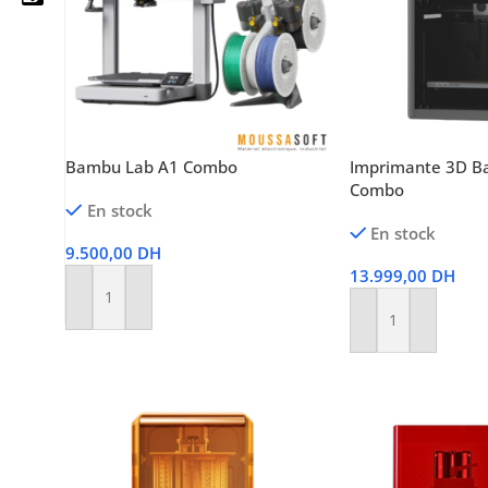
05 25 62 62 25
06 14 20 87 86
Bambu Lab A1 Combo
Imprimante 3D B
Combo
contact@moussasoft.com
En stock
En stock
moussasoft.diy
9.500,00
DH
13.999,00
DH
moussasoft
Ajouter Au Panier
Ajouter Au Panier