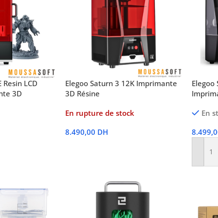
E Resin LCD
Elegoo Saturn 3 12K Imprimante
Elegoo 
nte 3D
3D Résine
Imprim
En rupture de stock
En s
8.490,00
DH
8.499,
Lire La Suite
Ajoute