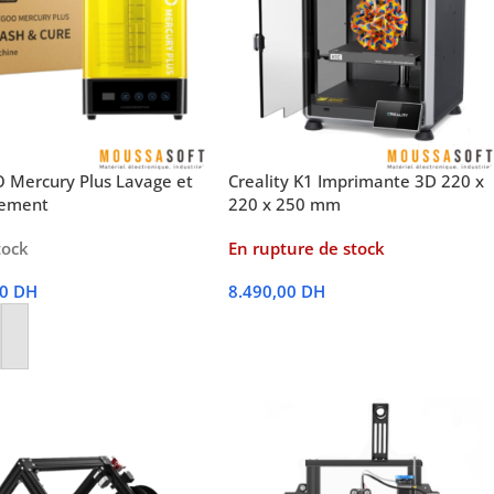
 Mercury Plus Lavage et
Creality K1 Imprimante 3D 220 x
sement
220 x 250 mm
tock
En rupture de stock
00
DH
8.490,00
DH
Lire La Suite
r Au Panier