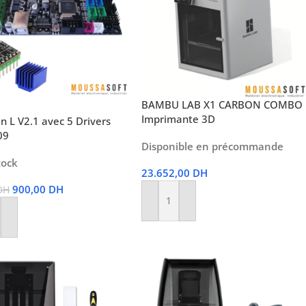
BAMBU LAB X1 CARBON COMBO
Imprimante 3D
 L V2.1 avec 5 Drivers
09
Disponible en précommande
tock
23.652,00
DH
900,00
DH
DH
Ajouter Au Panier
r Au Panier