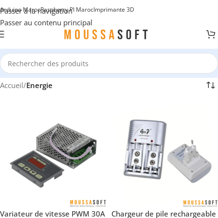
Arduino Maroc
Raspberry PI Maroc
Imprimante 3D
Passer à la navigation
Passer au contenu principal
Accueil
/
Energie
Variateur de vitesse PWM 30A
Chargeur de pile rechargeable