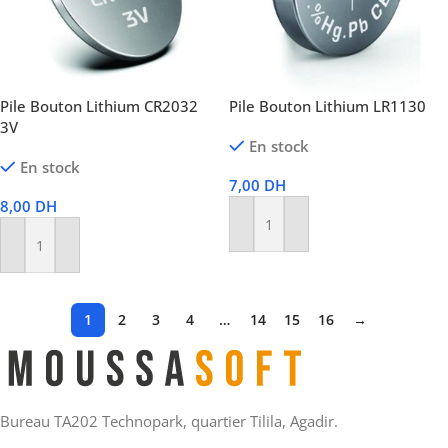
Pile Bouton Lithium CR2032
Pile Bouton Lithium LR1130
3V
En stock
En stock
7,00
DH
8,00
DH
Ajouter Au Panier
Ajouter Au Panier
1
2
3
4
…
14
15
16
→
Bureau TA202 Technopark, quartier Tilila, Agadir.