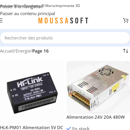
Arduino Maroc
Raspberry PI Maroc
Imprimante 3D
Passer à la navigation
Passer au contenu principal
Accueil
/
Energie
/
Page 16
Alimentation 24V 20A 480W
HLK-PM01 Alimentation 5V DC
En stock