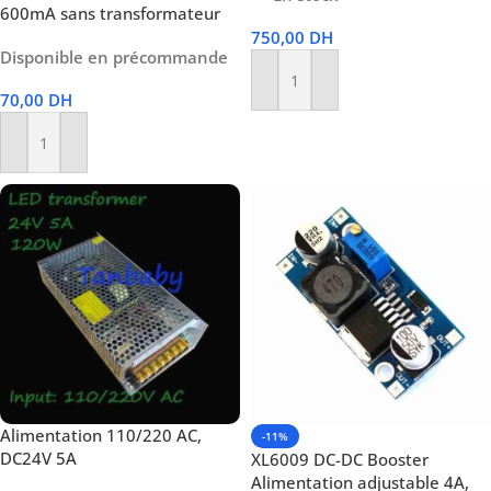
600mA sans transformateur
750,00
DH
Disponible en précommande
Ajouter Au Panier
70,00
DH
Ajouter Au Panier
Alimentation 110/220 AC,
-11%
DC24V 5A
XL6009 DC-DC Booster
Alimentation adjustable 4A,