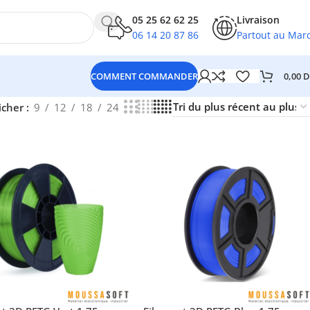
05 25 62 62 25
Livraison
06 14 20 87 86
Partout au Mar
0,00
D
COMMENT COMMANDER
icher
9
12
18
24