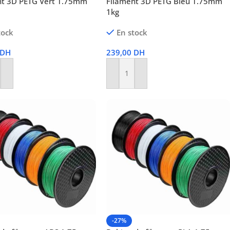
nt 3D PETG Vert 1.75mm
Filament 3D PETG Bleu 1.75mm
1kg
tock
En stock
DH
239,00
DH
r Au Panier
Ajouter Au Panier
-27%