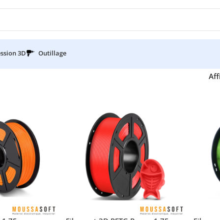
ssion 3D
Outillage
Aff