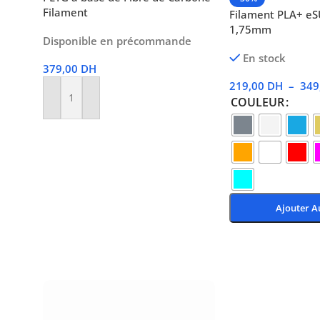
Filament
Filament PLA+ e
1,75mm
Disponible en précommande
En stock
379,00
DH
219,00
DH
–
349
COULEUR
Ajouter Au Panier
Ajouter A
Choix Des Options