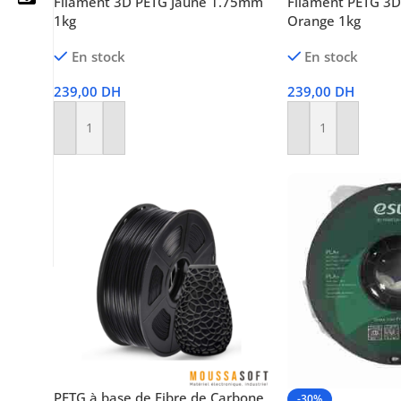
Filament 3D PETG Jaune 1.75mm
Filament PETG 3
1kg
Orange 1kg
En stock
En stock
05 25 62 62 25
239,00
DH
239,00
DH
06 14 20 87 86
Ajouter Au Panier
Ajouter Au Panier
contact@moussasoft.com
moussasoft.diy
moussasoft
PETG à base de Fibre de Carbone
-30%