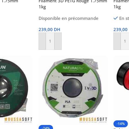
D 1.75mm
Filament 3D PETG Rouge 1.75mm
Filame
1kg
1kg
Disponible en précommande
En s
239,00
DH
239,00
Ajouter Au Panier
Ajoute
-14%
-24%