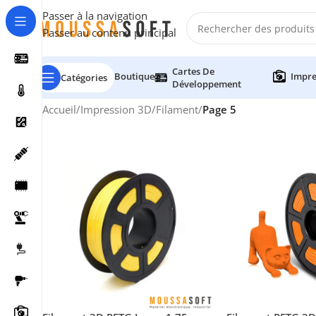
Passer à la navigation
Passer au contenu principal
Cartes De
Boutique
Impre
Catégories
Développement
Accueil
/
Impression 3D
/
Filament
/
Page 5