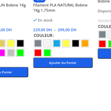
Bobine
SUN Bobine 1Kg
Filament PLA NATURAL Bobine
1Kg 1,75mm
Dispon
En stock
350,00
COUL
,00
DH
229,00
DH
–
299,00
DH
COULEUR
Ajouter Au Panier
Choix 
u Panier
Choix Des Options