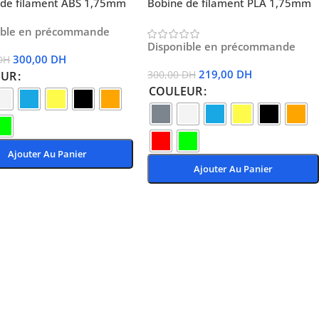
 de filament ABS 1,75mm
Bobine de filament PLA 1,75mm
ible en précommande
Disponible en précommande
300,00
DH
DH
219,00
DH
EUR
300,00
DH
COULEUR
Ajouter Au Panier
Ajouter Au Panier
Des Options
Choix Des Options