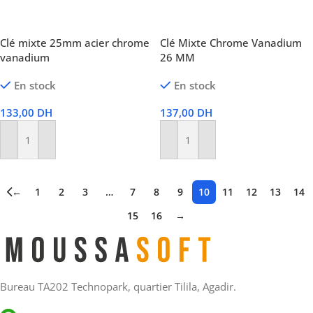
Clé mixte 25mm acier chrome
Clé Mixte Chrome Vanadium
vanadium
26 MM
En stock
En stock
133,00
DH
137,00
DH
Ajouter Au Panier
Ajouter Au Panier
←
1
2
3
…
7
8
9
10
11
12
13
14
15
16
→
Bureau TA202 Technopark, quartier Tilila, Agadir.