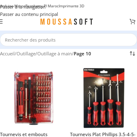
Arduino Maroc
Raspberry PI Maroc
Imprimante 3D
Passer à la navigation
Passer au contenu principal
Accueil
/
Outillage
/
Outillage à main
/
Page 10
Tournevis et embouts
Tournevis Plat Phillips 3.5-4-5-