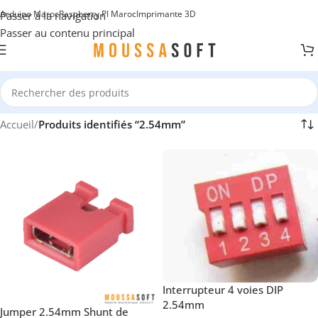
Arduino Maroc
Raspberry PI Maroc
Imprimante 3D
Passer à la navigation
Passer au contenu principal
Accueil
/
Produits identifiés “2.54mm”
Interrupteur 4 voies DIP
2.54mm
Jumper 2.54mm Shunt de