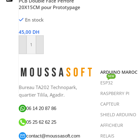
PCB Double Face Perforé
20X15CM pour Prototypage
En stock
05 25 62 62 25
45,00
DH
06 14 20 87 86
Ajouter Au Panier
contact@moussasoft.com
moussasoft.diy
ARDUINO MAROC
NEW
ESP32
moussasoft
Bureau TA202 Technopark,
RASPBERRY PI
quartier Tilila, Agadir.
CAPTEUR
06 14 20 87 86
SHIELD ARDUINO
05 25 62 62 25
AFFICHEUR
RELAIS
contact@moussasoft.com