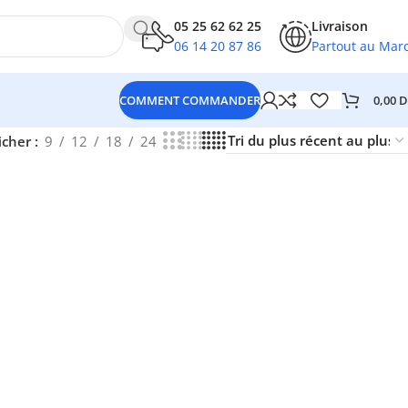
05 25 62 62 25
Livraison
06 14 20 87 86
Partout au Mar
0,00
D
COMMENT COMMANDER
icher
9
12
18
24