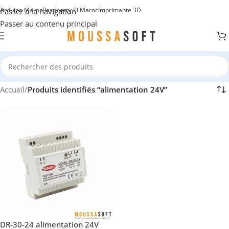
Arduino Maroc
Raspberry PI Maroc
Imprimante 3D
Passer à la navigation
Passer au contenu principal
Accueil
/
Produits identifiés “alimentation 24V”
DR-30-24 alimentation 24V