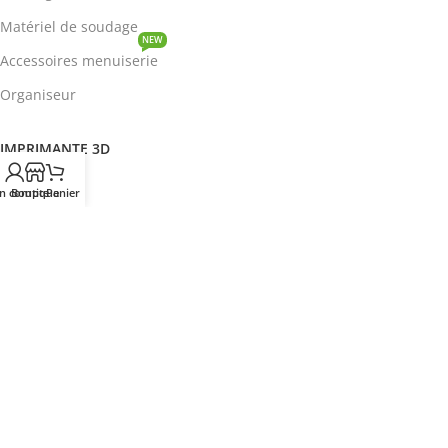
Matériel de soudage
NEW
Accessoires menuiserie
Organiseur
IMPRIMANTE 3D
ROBOTIQUE
n compte
Boutique
Panier
PROTOTYPAGE
COMPOSANT
HOT
CIRCUITS INTEGRES
ENERGIE
NEW
Disjoncteur
DEVENIR REVENDEUR