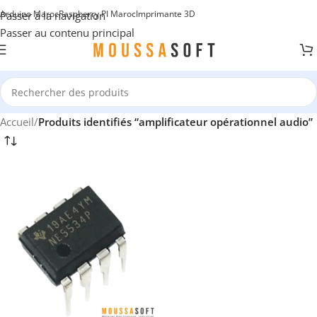
Arduino Maroc
Raspberry PI Maroc
Imprimante 3D
Passer à la navigation
Passer au contenu principal
Accueil
/
Produits identifiés “amplificateur opérationnel audio”