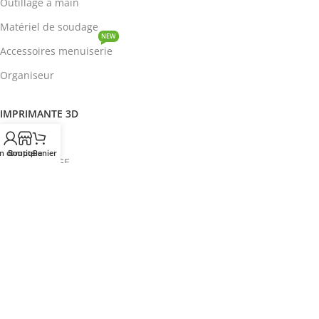
Outillage à main
Matériel de soudage
NEW
Accessoires menuiserie
Organiseur
IMPRIMANTE 3D
ROBOTIQUE
n compte
Boutique
Panier
PROTOTYPAGE
COMPOSANT
HOT
CIRCUITS INTEGRES
ENERGIE
NEW
Disjoncteur
DEVENIR REVENDEUR