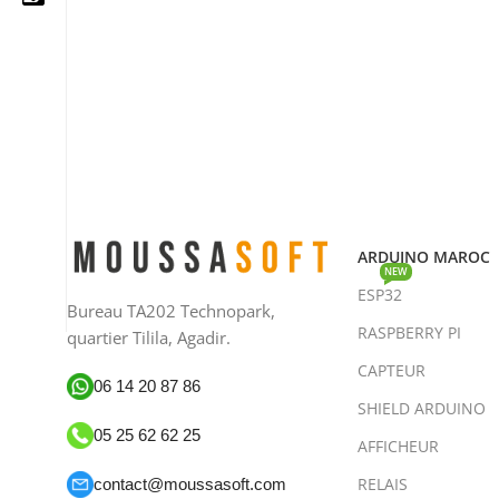
Lire La Suite
05 25 62 62 25
06 14 20 87 86
contact@moussasoft.com
moussasoft.diy
ARDUINO MAROC
NEW
ESP32
moussasoft
Bureau TA202 Technopark,
RASPBERRY PI
quartier Tilila, Agadir.
CAPTEUR
06 14 20 87 86
SHIELD ARDUINO
05 25 62 62 25
AFFICHEUR
RELAIS
contact@moussasoft.com