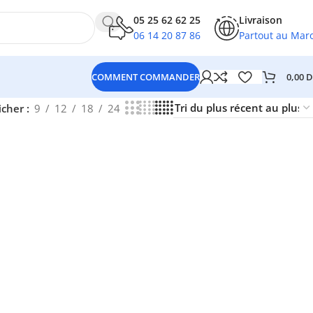
05 25 62 62 25
Livraison
06 14 20 87 86
Partout au Mar
0,00
D
COMMENT COMMANDER
icher
9
12
18
24