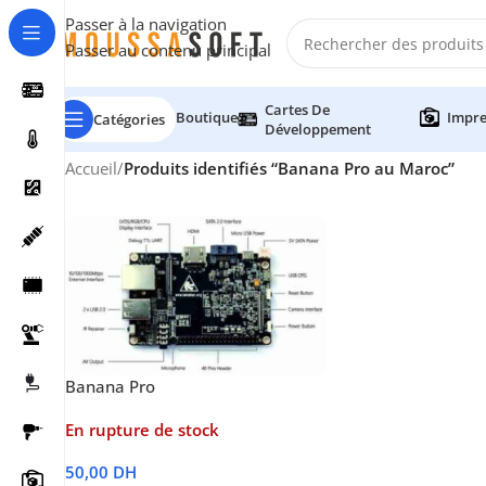
Passer à la navigation
Passer au contenu principal
Cartes De
Boutique
Impre
Catégories
Développement
Accueil
/
Produits identifiés “Banana Pro au Maroc”
Banana Pro
En rupture de stock
50,00
DH