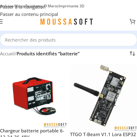
Arduino Maroc
Raspberry PI Maroc
Imprimante 3D
Passer à la navigation
Passer au contenu principal
Accueil
/
Produits identifiés “batterie”
Chargeur batterie portable 6-
TTGO T-Beam V1.1 Lora ESP32