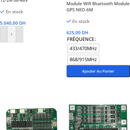
12-24-36-48V
Module Wifi Bluetooth Module
GPS NEO-6M
En stock
En stock
5.040,00
DH
625,00
DH
Ajouter Au Panier
FRÉQUENCE
433/470MHz
868/915MHz
Ajouter Au Panier
Choix Des Options