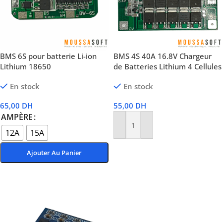
BMS 6S pour batterie Li-ion
BMS 4S 40A 16.8V Chargeur
Lithium 18650
de Batteries Lithium 4 Cellules
En stock
En stock
65,00
DH
55,00
DH
AMPÈRE
Ajouter Au Panier
12A
15A
Ajouter Au Panier
Choix Des Options