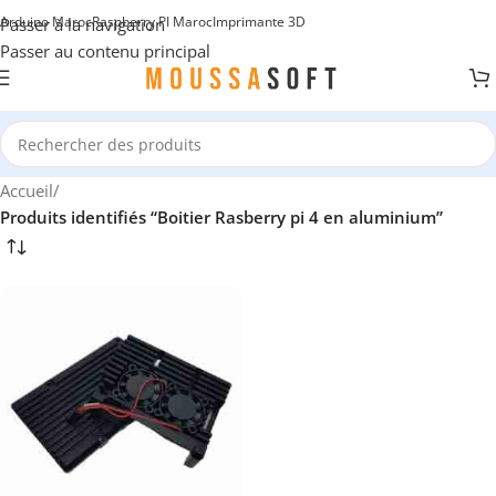
Arduino Maroc
Raspberry PI Maroc
Imprimante 3D
Passer à la navigation
Passer au contenu principal
Accueil
/
Produits identifiés “Boitier Rasberry pi 4 en aluminium”