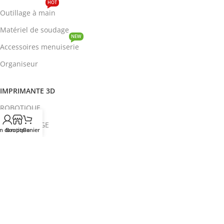
HOT
Outillage à main
Matériel de soudage
NEW
Accessoires menuiserie
Organiseur
IMPRIMANTE 3D
ROBOTIQUE
PROTOTYPAGE
n compte
Boutique
Panier
COMPOSANT
HOT
CIRCUITS INTEGRES
ENERGIE
NEW
Disjoncteur
DEVENIR REVENDEUR