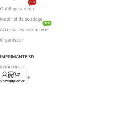
HOT
Outillage à main
Matériel de soudage
NEW
Accessoires menuiserie
Organiseur
IMPRIMANTE 3D
ROBOTIQUE
PROTOTYPAGE
n compte
Boutique
Panier
COMPOSANT
HOT
CIRCUITS INTEGRES
ENERGIE
NEW
Disjoncteur