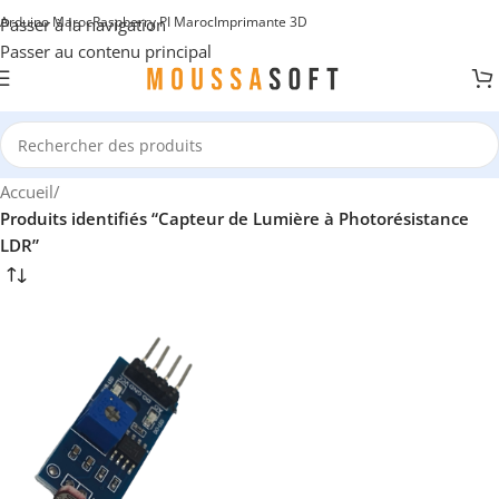
Arduino Maroc
Raspberry PI Maroc
Imprimante 3D
Passer à la navigation
Passer au contenu principal
Accueil
/
Produits identifiés “Capteur de Lumière à Photorésistance
LDR”