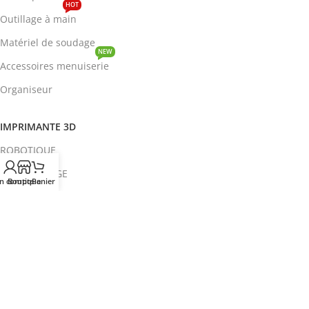
HOT
Outillage à main
Matériel de soudage
NEW
Accessoires menuiserie
Organiseur
IMPRIMANTE 3D
ROBOTIQUE
PROTOTYPAGE
n compte
Boutique
Panier
COMPOSANT
HOT
CIRCUITS INTEGRES
ENERGIE
NEW
Disjoncteur