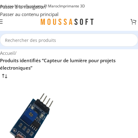
Arduino Maroc
Raspberry PI Maroc
Imprimante 3D
Passer à la navigation
Passer au contenu principal
Accueil
/
Produits identifiés “Capteur de lumière pour projets
électroniques”