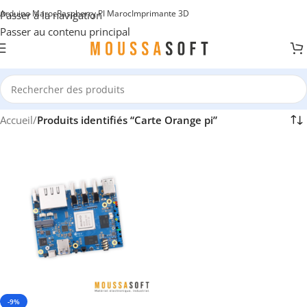
Arduino Maroc
Raspberry PI Maroc
Imprimante 3D
Passer à la navigation
Passer au contenu principal
Accueil
/
Produits identifiés “Carte Orange pi”
-9%