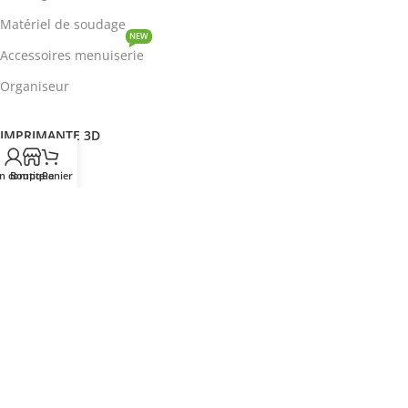
Matériel de soudage
NEW
Accessoires menuiserie
Organiseur
IMPRIMANTE 3D
ROBOTIQUE
n compte
Boutique
Panier
PROTOTYPAGE
COMPOSANT
HOT
CIRCUITS INTEGRES
ENERGIE
NEW
Disjoncteur
DEVENIR REVENDEUR