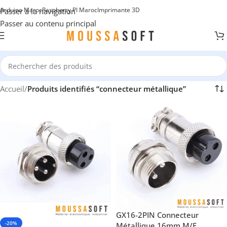
Arduino Maroc
Raspberry PI Maroc
Imprimante 3D
Passer à la navigation
Passer au contenu principal
Accueil
/
Produits identifiés “connecteur métallique”
GX16-2PIN Connecteur
-20%
Métallique 16mm M/F