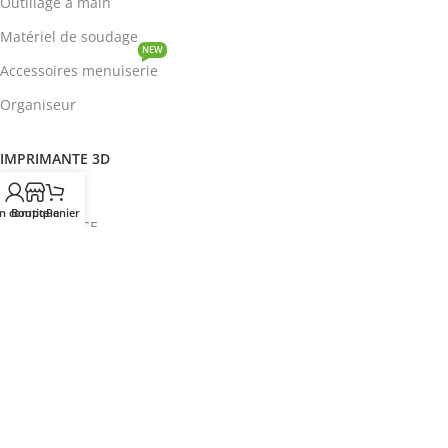
Outillage à main
Matériel de soudage
NEW
Accessoires menuiserie
Organiseur
IMPRIMANTE 3D
ROBOTIQUE
n compte
Boutique
Panier
PROTOTYPAGE
COMPOSANT
HOT
CIRCUITS INTEGRES
ENERGIE
NEW
Disjoncteur
DEVENIR REVENDEUR