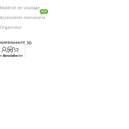
Matériel de soudage
NEW
Accessoires menuiserie
Organiseur
IMPRIMANTE 3D
ROBOTIQUE
n compte
Boutique
Panier
PROTOTYPAGE
COMPOSANT
HOT
CIRCUITS INTEGRES
ENERGIE
NEW
Disjoncteur
DEVENIR REVENDEUR