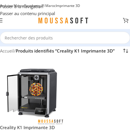
Arduino Maroc
Raspberry PI Maroc
Imprimante 3D
Passer à la navigation
Passer au contenu principal
Accueil
/
Produits identifiés “Creality K1 Imprimante 3D”
Creality K1 Imprimante 3D