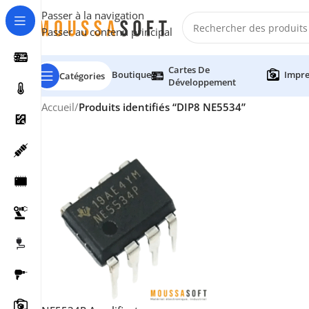
Passer à la navigation
Passer au contenu principal
Cartes De
Boutique
Impre
Catégories
Développement
Accueil
/
Produits identifiés “DIP8 NE5534”