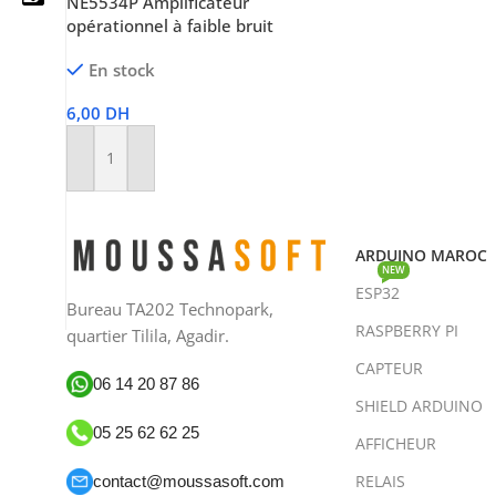
NE5534P Amplificateur
opérationnel à faible bruit
En stock
05 25 62 62 25
6,00
DH
06 14 20 87 86
Ajouter Au Panier
contact@moussasoft.com
moussasoft.diy
ARDUINO MAROC
NEW
ESP32
moussasoft
Bureau TA202 Technopark,
RASPBERRY PI
quartier Tilila, Agadir.
CAPTEUR
06 14 20 87 86
SHIELD ARDUINO
05 25 62 62 25
AFFICHEUR
RELAIS
contact@moussasoft.com