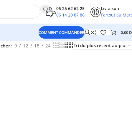
05 25 62 62 25
Livraison
06 14 20 87 86
Partout au Mar
0,00
D
COMMENT COMMANDER
icher
9
12
18
24