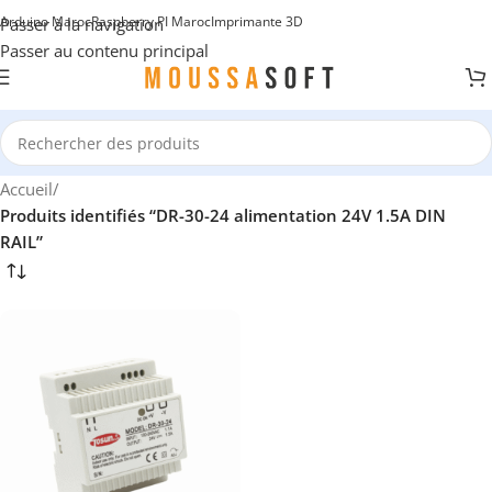
Arduino Maroc
Raspberry PI Maroc
Imprimante 3D
Passer à la navigation
Passer au contenu principal
Accueil
/
Produits identifiés “DR-30-24 alimentation 24V 1.5A DIN
RAIL”