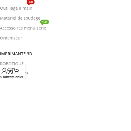
HOT
Outillage à main
Matériel de soudage
NEW
Accessoires menuiserie
Organiseur
IMPRIMANTE 3D
ROBOTIQUE
PROTOTYPAGE
n compte
Boutique
Panier
COMPOSANT
HOT
CIRCUITS INTEGRES
ENERGIE
NEW
Disjoncteur