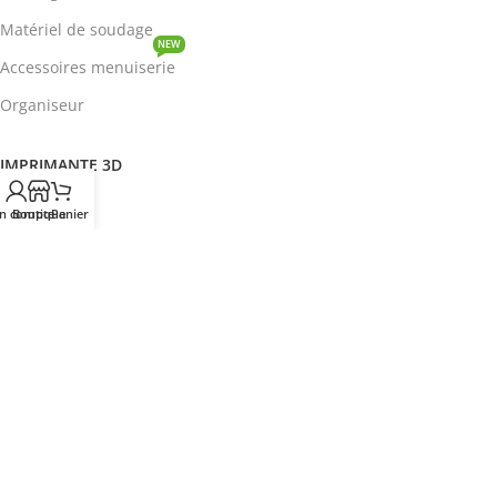
Matériel de soudage
NEW
Accessoires menuiserie
Organiseur
IMPRIMANTE 3D
ROBOTIQUE
n compte
Boutique
Panier
PROTOTYPAGE
COMPOSANT
HOT
CIRCUITS INTEGRES
ENERGIE
NEW
Disjoncteur
DEVENIR REVENDEUR