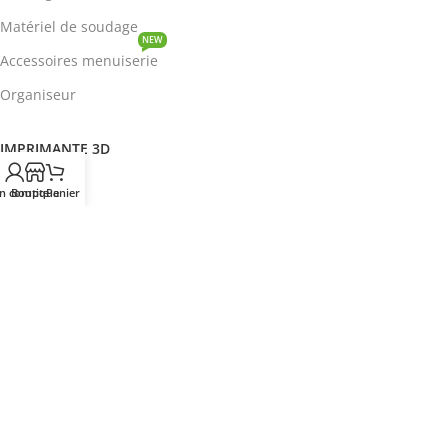
Matériel de soudage
NEW
Accessoires menuiserie
Organiseur
IMPRIMANTE 3D
ROBOTIQUE
n compte
Boutique
Panier
PROTOTYPAGE
COMPOSANT
HOT
CIRCUITS INTEGRES
ENERGIE
NEW
Disjoncteur
DEVENIR REVENDEUR