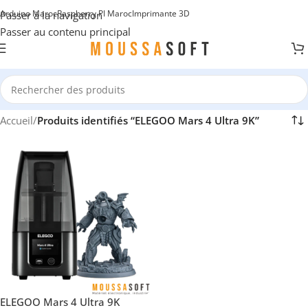
Arduino Maroc
Raspberry PI Maroc
Imprimante 3D
Passer à la navigation
Passer au contenu principal
Accueil
/
Produits identifiés “ELEGOO Mars 4 Ultra 9K”
ELEGOO Mars 4 Ultra 9K