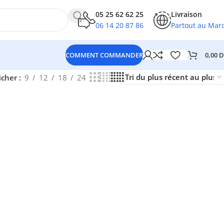
05 25 62 62 25
Livraison
06 14 20 87 86
Partout au Mar
0,00
D
COMMENT COMMANDER
icher
9
12
18
24