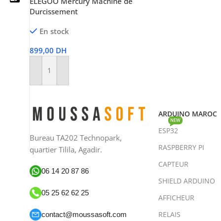
ELEGOO Mercury Machine de
Durcissement
En stock
05 25 62 62 25
899,00
DH
06 14 20 87 86
Ajouter Au Panier
contact@moussasoft.com
moussasoft.diy
ARDUINO MAROC
NEW
ESP32
moussasoft
Bureau TA202 Technopark,
RASPBERRY PI
quartier Tilila, Agadir.
CAPTEUR
06 14 20 87 86
SHIELD ARDUINO
05 25 62 62 25
AFFICHEUR
RELAIS
contact@moussasoft.com