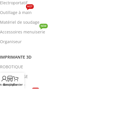
Electroportatif
HOT
Outillage à main
Matériel de soudage
NEW
Accessoires menuiserie
Organiseur
IMPRIMANTE 3D
ROBOTIQUE
PROTOTYPAGE
n compte
Boutique
Panier
COMPOSANT
HOT
CIRCUITS INTEGRES
ENERGIE
NEW
Disjoncteur