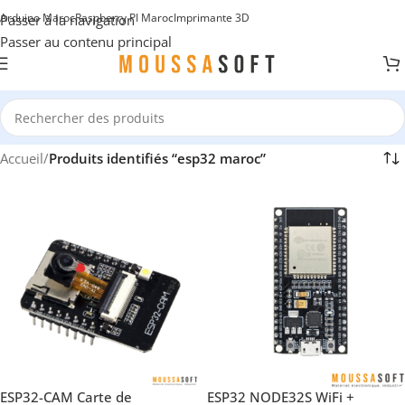
Arduino Maroc
Raspberry PI Maroc
Imprimante 3D
Passer à la navigation
Passer au contenu principal
Accueil
/
Produits identifiés “esp32 maroc”
ESP32-CAM Carte de
ESP32 NODE32S WiFi +