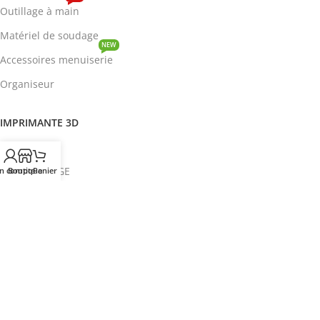
Outillage à main
Matériel de soudage
NEW
Accessoires menuiserie
Organiseur
IMPRIMANTE 3D
ROBOTIQUE
PROTOTYPAGE
n compte
Boutique
Panier
COMPOSANT
HOT
CIRCUITS INTEGRES
ENERGIE
NEW
Disjoncteur
DEVENIR REVENDEUR