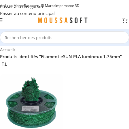
Arduino Maroc
Raspberry PI Maroc
Imprimante 3D
Passer à la navigation
Passer au contenu principal
Accueil
/
Produits identifiés “Filament eSUN PLA lumineux 1.75mm”