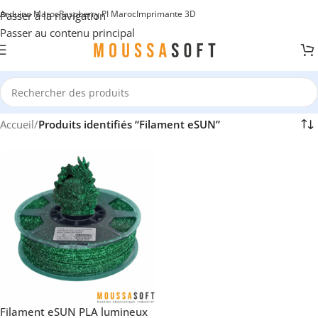
Arduino Maroc
Raspberry PI Maroc
Imprimante 3D
Passer à la navigation
Passer au contenu principal
Accueil
/
Produits identifiés “Filament eSUN”
Filament eSUN PLA lumineux