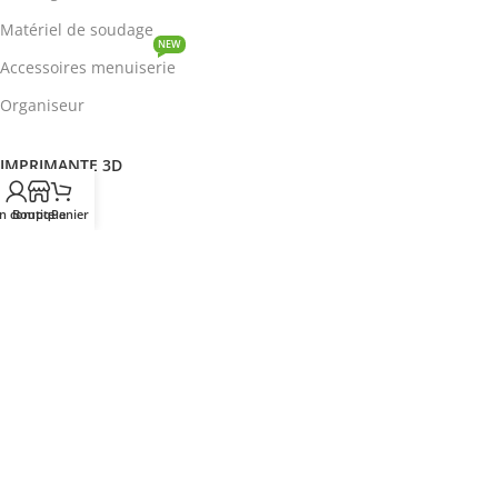
Matériel de soudage
NEW
Accessoires menuiserie
Organiseur
IMPRIMANTE 3D
ROBOTIQUE
n compte
Boutique
Panier
PROTOTYPAGE
COMPOSANT
HOT
CIRCUITS INTEGRES
ENERGIE
NEW
Disjoncteur
DEVENIR REVENDEUR