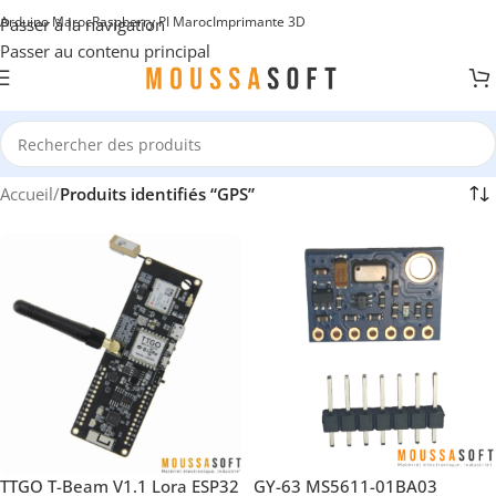
Arduino Maroc
Raspberry PI Maroc
Imprimante 3D
Passer à la navigation
Passer au contenu principal
Accueil
/
Produits identifiés “GPS”
TTGO T-Beam V1.1 Lora ESP32
GY-63 MS5611-01BA03