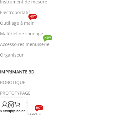
Instrument de mesure
Electroportatif
HOT
Outillage à main
Matériel de soudage
NEW
Accessoires menuiserie
Organiseur
IMPRIMANTE 3D
ROBOTIQUE
PROTOTYPAGE
COMPOSANT
HOT
n compte
Boutique
Panier
CIRCUITS INTEGRES
ENERGIE
NEW
Disjoncteur