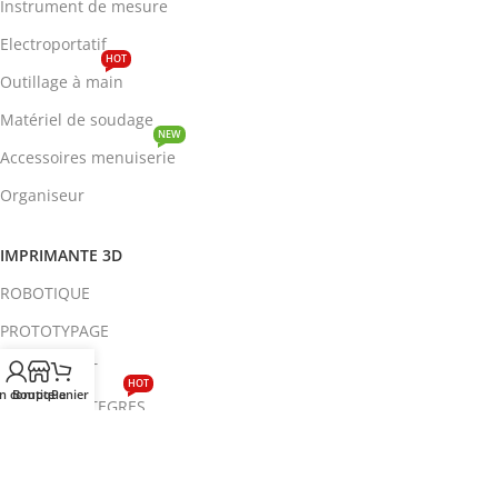
Instrument de mesure
Electroportatif
HOT
Outillage à main
Matériel de soudage
NEW
Accessoires menuiserie
Organiseur
IMPRIMANTE 3D
ROBOTIQUE
PROTOTYPAGE
COMPOSANT
HOT
n compte
Boutique
Panier
CIRCUITS INTEGRES
ENERGIE
NEW
Disjoncteur