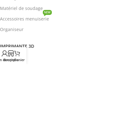
Matériel de soudage
NEW
Accessoires menuiserie
Organiseur
IMPRIMANTE 3D
ROBOTIQUE
n compte
Boutique
Panier
PROTOTYPAGE
COMPOSANT
HOT
CIRCUITS INTEGRES
ENERGIE
NEW
Disjoncteur
DEVENIR REVENDEUR