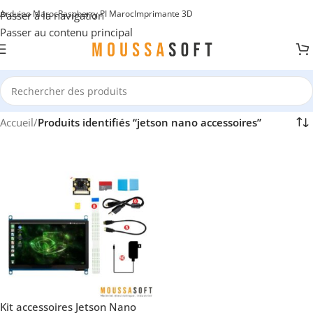
Arduino Maroc
Raspberry PI Maroc
Imprimante 3D
Passer à la navigation
Passer au contenu principal
Accueil
/
Produits identifiés “jetson nano accessoires”
Kit accessoires Jetson Nano