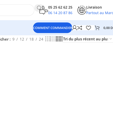
05 25 62 62 25
Livraison
06 14 20 87 86
Partout au Mar
0,00
D
COMMENT COMMANDER
icher
9
12
18
24