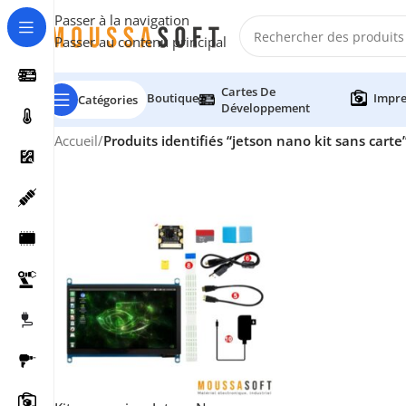
Passer à la navigation
Passer au contenu principal
Cartes De
Boutique
Impre
Catégories
Développement
Accueil
/
Produits identifiés “jetson nano kit sans carte