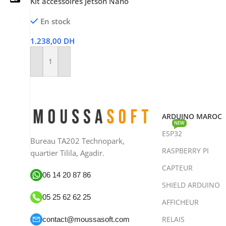
Kit accessoires Jetson Nano
En stock
1.238,00
DH
05 25 62 62 25
Ajouter Au Panier
06 14 20 87 86
contact@moussasoft.com
moussasoft.diy
ARDUINO MAROC
NEW
ESP32
moussasoft
Bureau TA202 Technopark,
RASPBERRY PI
quartier Tilila, Agadir.
CAPTEUR
06 14 20 87 86
SHIELD ARDUINO
05 25 62 62 25
AFFICHEUR
RELAIS
contact@moussasoft.com