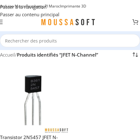
Arduino Maroc
Raspberry PI Maroc
Imprimante 3D
Passer à la navigation
Passer au contenu principal
Accueil
/
Produits identifiés “JFET N-Channel”
Transistor 2N5457 JFET N-