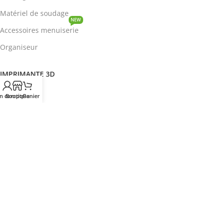
Matériel de soudage
NEW
Accessoires menuiserie
Organiseur
IMPRIMANTE 3D
ROBOTIQUE
n compte
Boutique
Panier
PROTOTYPAGE
COMPOSANT
HOT
CIRCUITS INTEGRES
ENERGIE
NEW
Disjoncteur
DEVENIR REVENDEUR