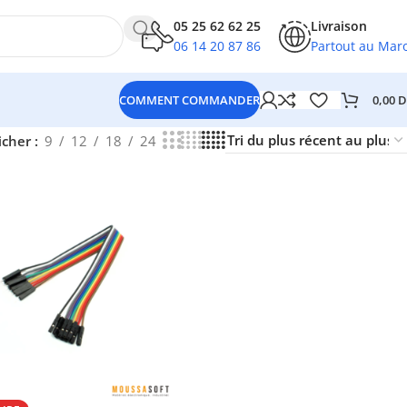
05 25 62 62 25
Livraison
06 14 20 87 86
Partout au Mar
0,00
D
COMMENT COMMANDER
icher
9
12
18
24