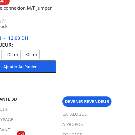
AIRE
de connexion M/F Jumper
tock
H
–
12,00
DH
UEUR
20cm
30cm
Ajouter Au Panier
Des Options
ANTE 3D
DEVENIR REVENDEUR
IQUE
CATALOGUE
YPAGE
A PROPOS
SANT
HOT
CONTACT