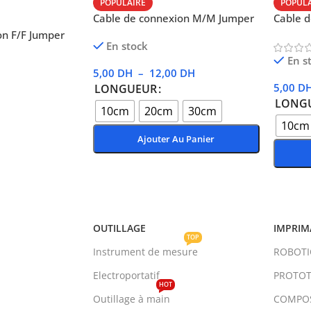
POPULAIRE
POPUL
Cable de connexion M/M Jumper
Cable 
on F/F Jumper
En stock
En s
5,00
DH
–
12,00
DH
5,00
D
LONGUEUR
LONG
10cm
20cm
30cm
10cm
Ajouter Au Panier
Choix Des Options
Choix 
OUTILLAGE
IMPRIM
TOP
Instrument de mesure
ROBOT
Electroportatif
PROTOT
HOT
Outillage à main
COMPO