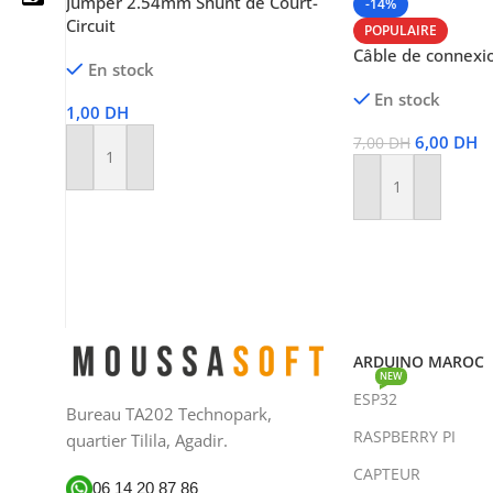
Jumper 2.54mm Shunt de Court-
-14%
Circuit
POPULAIRE
Câble de connexi
En stock
En stock
05 25 62 62 25
1,00
DH
6,00
DH
7,00
DH
06 14 20 87 86
Ajouter Au Panier
Ajouter Au Panier
contact@moussasoft.com
moussasoft.diy
moussasoft
ARDUINO MAROC
NEW
ESP32
Bureau TA202 Technopark,
RASPBERRY PI
quartier Tilila, Agadir.
CAPTEUR
06 14 20 87 86