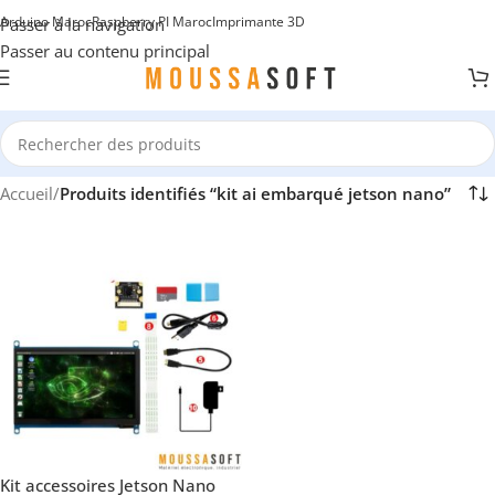
Arduino Maroc
Raspberry PI Maroc
Imprimante 3D
Passer à la navigation
Passer au contenu principal
Accueil
/
Produits identifiés “kit ai embarqué jetson nano”
Kit accessoires Jetson Nano