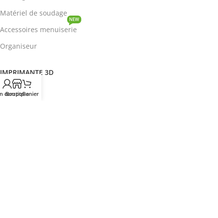
Matériel de soudage
NEW
Accessoires menuiserie
Organiseur
IMPRIMANTE 3D
ROBOTIQUE
n compte
Boutique
Panier
PROTOTYPAGE
COMPOSANT
HOT
CIRCUITS INTEGRES
ENERGIE
NEW
Disjoncteur
DEVENIR REVENDEUR