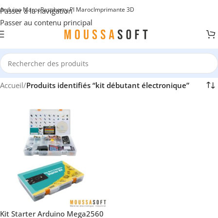
Arduino Maroc
Raspberry PI Maroc
Imprimante 3D
Passer à la navigation
Passer au contenu principal
Accueil
/
Produits identifiés “kit débutant électronique”
Kit Starter Arduino Mega2560