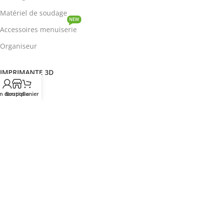
Matériel de soudage
NEW
Accessoires menuiserie
Organiseur
IMPRIMANTE 3D
ROBOTIQUE
n compte
Boutique
Panier
PROTOTYPAGE
COMPOSANT
HOT
CIRCUITS INTEGRES
ENERGIE
NEW
Disjoncteur
DEVENIR REVENDEUR