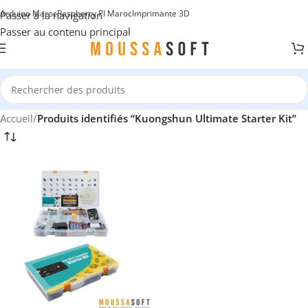
Arduino Maroc
Raspberry PI Maroc
Imprimante 3D
Passer à la navigation
Passer au contenu principal
Accueil
/
Produits identifiés “Kuongshun Ultimate Starter Kit”