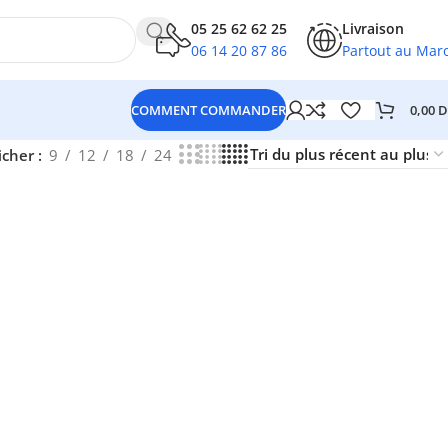
05 25 62 62 25
Livraison
06 14 20 87 86
Partout au Mar
0,00
D
COMMENT COMMANDER
icher
9
12
18
24