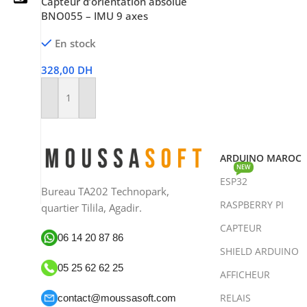
Capteur d’orientation absolue
BNO055 – IMU 9 axes
En stock
05 25 62 62 25
328,00
DH
06 14 20 87 86
Ajouter Au Panier
contact@moussasoft.com
moussasoft.diy
ARDUINO MAROC
NEW
ESP32
moussasoft
Bureau TA202 Technopark,
RASPBERRY PI
quartier Tilila, Agadir.
CAPTEUR
06 14 20 87 86
SHIELD ARDUINO
05 25 62 62 25
AFFICHEUR
RELAIS
contact@moussasoft.com