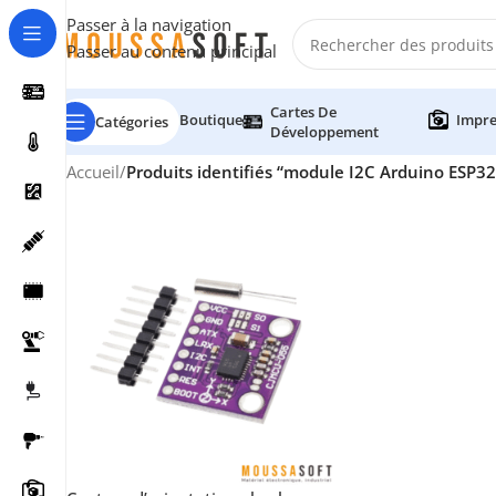
Passer à la navigation
Passer au contenu principal
Cartes De
Boutique
Impre
Catégories
Développement
Accueil
/
Produits identifiés “module I2C Arduino ESP32