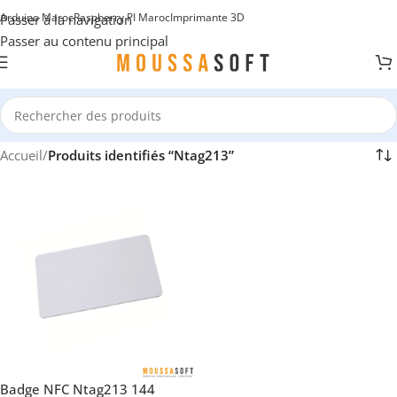
Arduino Maroc
Raspberry PI Maroc
Imprimante 3D
Passer à la navigation
Passer au contenu principal
Accueil
/
Produits identifiés “Ntag213”
Badge NFC Ntag213 144