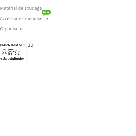
Matériel de soudage
NEW
Accessoires menuiserie
Organiseur
IMPRIMANTE 3D
ROBOTIQUE
n compte
Boutique
Panier
PROTOTYPAGE
COMPOSANT
HOT
CIRCUITS INTEGRES
ENERGIE
NEW
Disjoncteur
DEVENIR REVENDEUR