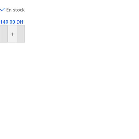
En stock
140,00
DH
Ajouter Au Panier