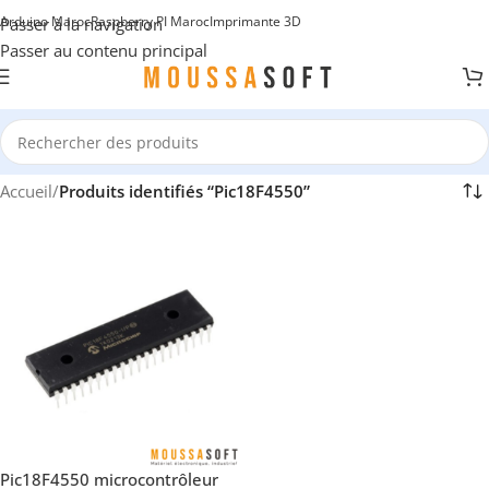
Arduino Maroc
Raspberry PI Maroc
Imprimante 3D
Passer à la navigation
Passer au contenu principal
Accueil
/
Produits identifiés “Pic18F4550”
Pic18F4550 microcontrôleur