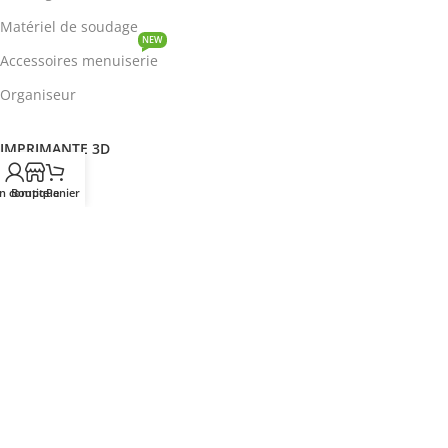
Matériel de soudage
NEW
Accessoires menuiserie
Organiseur
IMPRIMANTE 3D
ROBOTIQUE
n compte
Boutique
Panier
PROTOTYPAGE
COMPOSANT
HOT
CIRCUITS INTEGRES
ENERGIE
NEW
Disjoncteur
DEVENIR REVENDEUR