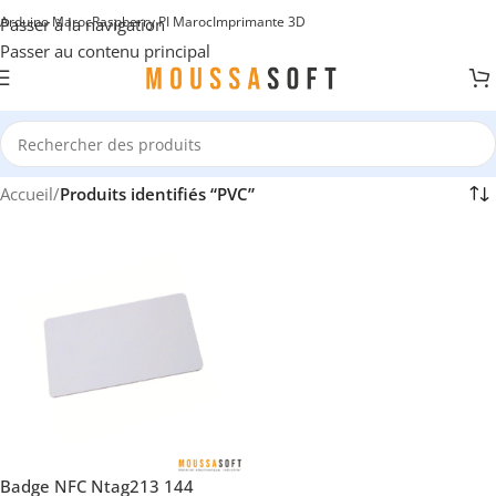
Arduino Maroc
Raspberry PI Maroc
Imprimante 3D
Passer à la navigation
Passer au contenu principal
Accueil
/
Produits identifiés “PVC”
Badge NFC Ntag213 144