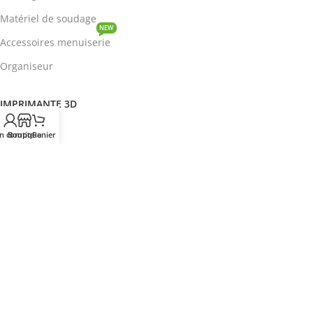
Matériel de soudage
NEW
Accessoires menuiserie
Organiseur
IMPRIMANTE 3D
ROBOTIQUE
n compte
Boutique
Panier
PROTOTYPAGE
COMPOSANT
HOT
CIRCUITS INTEGRES
ENERGIE
NEW
Disjoncteur
DEVENIR REVENDEUR