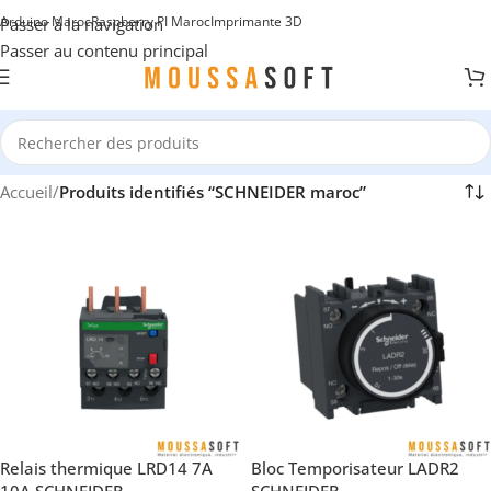
Arduino Maroc
Raspberry PI Maroc
Imprimante 3D
Passer à la navigation
Passer au contenu principal
Accueil
/
Produits identifiés “SCHNEIDER maroc”
Relais thermique LRD14 7A
Bloc Temporisateur LADR2