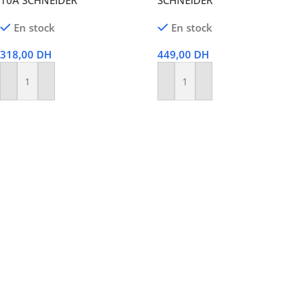
10A SCHNEIDER
SCHNEIDER
En stock
En stock
318,00
DH
449,00
DH
Ajouter Au Panier
Ajouter Au Panier