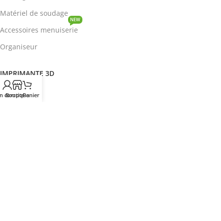
Matériel de soudage
NEW
Accessoires menuiserie
Organiseur
IMPRIMANTE 3D
ROBOTIQUE
n compte
Boutique
Panier
PROTOTYPAGE
COMPOSANT
HOT
CIRCUITS INTEGRES
ENERGIE
NEW
Disjoncteur
DEVENIR REVENDEUR