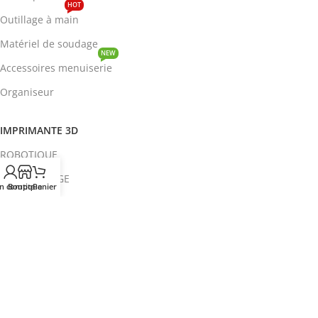
HOT
Outillage à main
Matériel de soudage
NEW
Accessoires menuiserie
Organiseur
IMPRIMANTE 3D
ROBOTIQUE
PROTOTYPAGE
n compte
Boutique
Panier
COMPOSANT
HOT
CIRCUITS INTEGRES
ENERGIE
NEW
Disjoncteur