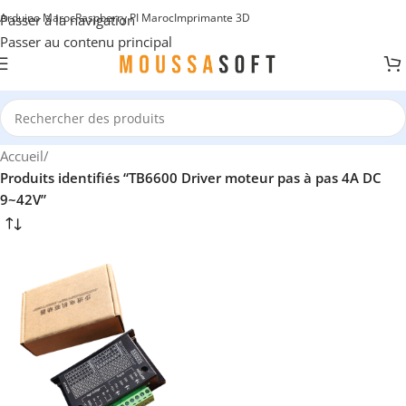
Arduino Maroc
Raspberry PI Maroc
Imprimante 3D
Passer à la navigation
Passer au contenu principal
Accueil
/
Produits identifiés “TB6600 Driver moteur pas à pas 4A DC
9~42V”