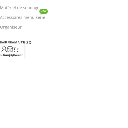
Matériel de soudage
NEW
Accessoires menuiserie
Organiseur
IMPRIMANTE 3D
ROBOTIQUE
n compte
Boutique
Panier
PROTOTYPAGE
COMPOSANT
HOT
CIRCUITS INTEGRES
ENERGIE
NEW
Disjoncteur
DEVENIR REVENDEUR