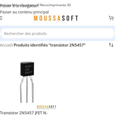
Arduino Maroc
Raspberry PI Maroc
Imprimante 3D
Passer à la navigation
Passer au contenu principal
Accueil
/
Produits identifiés “transistor 2N5457”
Transistor 2N5457 JFET N-