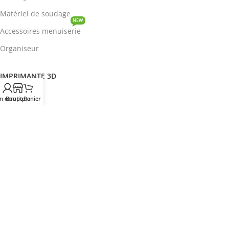
Matériel de soudage
NEW
Accessoires menuiserie
Organiseur
IMPRIMANTE 3D
ROBOTIQUE
n compte
Boutique
Panier
PROTOTYPAGE
COMPOSANT
HOT
CIRCUITS INTEGRES
ENERGIE
NEW
Disjoncteur
DEVENIR REVENDEUR