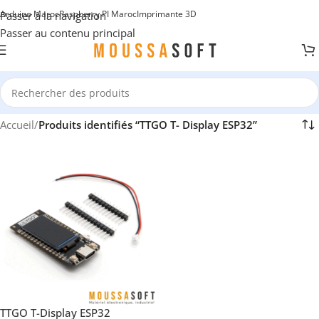
Arduino Maroc
Raspberry PI Maroc
Imprimante 3D
Passer à la navigation
Passer au contenu principal
Accueil
/
Produits identifiés “TTGO T- Display ESP32”
TTGO T-Display ESP32