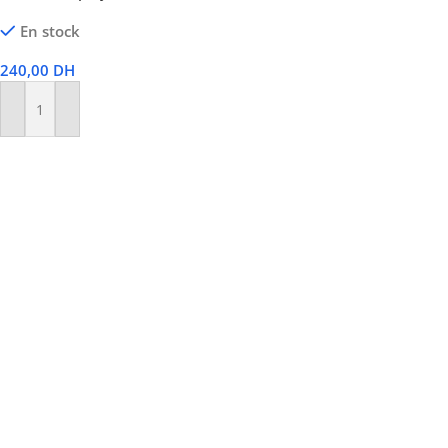
En stock
240,00
DH
Ajouter Au Panier