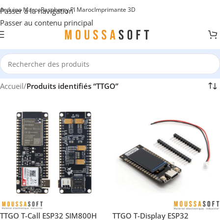
Arduino Maroc
Raspberry PI Maroc
Imprimante 3D
Passer à la navigation
Passer au contenu principal
Accueil
/
Produits identifiés “TTGO”
TTGO T-Call ESP32 SIM800H
TTGO T-Display ESP32