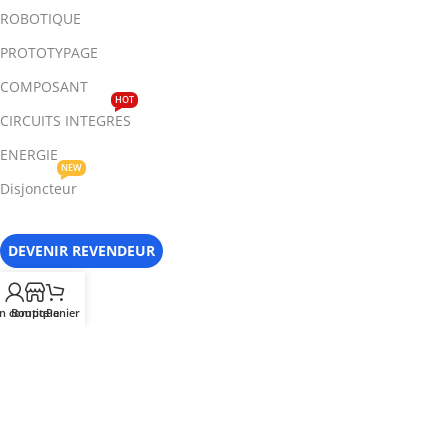
ROBOTIQUE
PROTOTYPAGE
COMPOSANT
HOT
CIRCUITS INTEGRES
ENERGIE
NEW
Disjoncteur
DEVENIR REVENDEUR
CATALOGUE
n compte
Boutique
Panier
A PROPOS
CONTACT
QUESTIONS - REPONSES
CONDITIONS DE VENTE