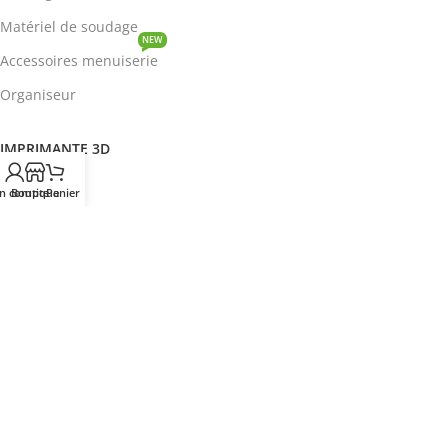
Matériel de soudage
NEW
Accessoires menuiserie
Organiseur
IMPRIMANTE 3D
ROBOTIQUE
n compte
Boutique
Panier
PROTOTYPAGE
COMPOSANT
HOT
CIRCUITS INTEGRES
ENERGIE
NEW
Disjoncteur
DEVENIR REVENDEUR