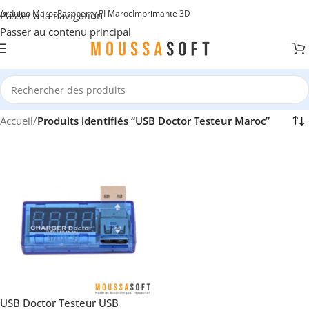
Arduino Maroc
Raspberry PI Maroc
Imprimante 3D
Passer à la navigation
Passer au contenu principal
Accueil
/
Produits identifiés “USB Doctor Testeur Maroc”
USB Doctor Testeur USB