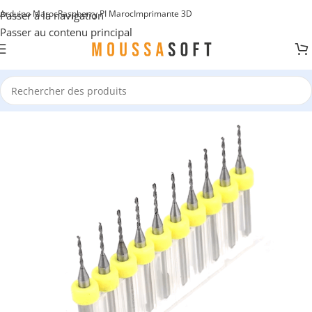
Arduino Maroc
Raspberry PI Maroc
Imprimante 3D
Passer à la navigation
Passer au contenu principal