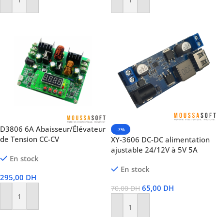
Ajouter Au Panier
Ajouter Au Panier
D3806 6A Abaisseur/Élévateur
-7%
de Tension CC-CV
XY-3606 DC-DC alimentation
ajustable 24/12V à 5V 5A
En stock
En stock
295,00
DH
65,00
DH
70,00
DH
Ajouter Au Panier
Ajouter Au Panier